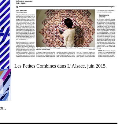
Les Petites Combines
dans L’Alsace, juin 2015.
on,