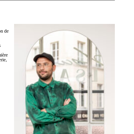
on de
s
mière
rie,