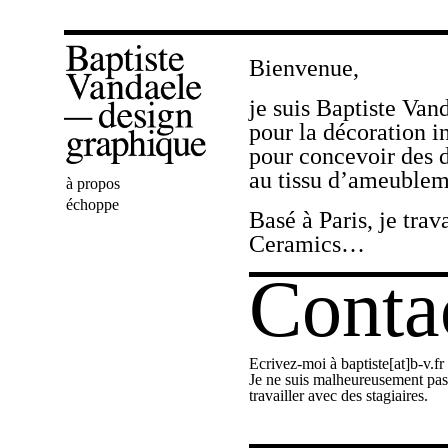
Bienvenue,
je suis Baptiste Van
pour la décoration in
pour concevoir des 
au tissu d’ameubleme
Bienvenue
à propos
Baptiste
échoppe
Basé à Paris, je tr
Vandaele
Ceramics…
Conta
Ecrivez-moi à baptiste[at]b-v.fr
Je ne suis malheureusement pa
travailler avec des stagiaires.