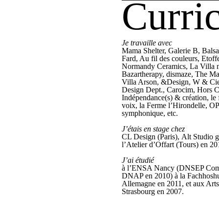
Curri
Je travaille avec
Mama Shelter, Galerie B, Balsa
Fard, Au fil des couleurs, Etof
Normandy Ceramics, La Villa ma
Bazartherapy, dismaze, The Ma
Villa Arson, &Design, W & Cie
Design Dept., Carocim, Hors Col
Indépendance(s) & création, le f
voix, la Ferme l’Hirondelle, 
symphonique, etc.
J’étais en stage chez
CL Design (Paris), Alt Studio g
l’Atelier d’Offart (Tours) en 20
J’ai étudié
à l’ENSA Nancy (DNSEP Comm
DNAP en 2010) à la Fachhoshu
Allemagne en 2011, et aux Arts
Strasbourg en 2007.