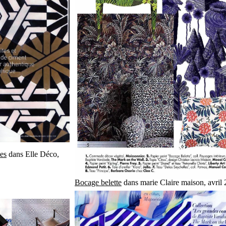
es
dans Elle Déco,
Bocage belette
dans marie Claire maison, avril 