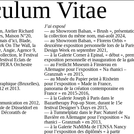
culum Vitae
J’ai exposé
n, Atelier Richard
— au Showroom Balsan, « Brush », présentati
fes, Maison N°20,
la collection du même nom, mai-août 2024,
is d’ici, Blade,
— au Showroom Balsan, « Florens Orbis »
rk On The Wall, la
deuxième exposition personnelle lors de la Pari
, Angie, Agence 9,
Design Week en septembre 2021,
lection, le Festival
— à la Galerie Corner à Epinal, « début », pre
estival Eclats de
exposition personnelle et inauguration de la gale
OPPERA Orchestre
— au Freilicht Museum à Finsterau en
Allemagne pour l’exposition « Na rhanici –
Granznah » en 2015,
— au Musée du Papier peint à Rixheim
raphique (Bruxelles),
pour l’exposition « Made in France,
12 et 2013.
panorama de la création contemporaine en
France » en 2015-2016,
— à la Galerie Joseph à Paris dans le
unication en 2012,
Bazartherapy Pop-up Store, durant le 15e
le de Düsseldorf en
festival Designer’s Days en 2015,
 Décoratifs de
— à Tummelplatz dans le Parc Naturel de
Bavière en Allemagne pour l’exposition « Na
rhanici – Granznah » en 2013,
— à la Galerie NaMiMa de l’ENSA Nancy
pour l’exposition des diplômés « à partir