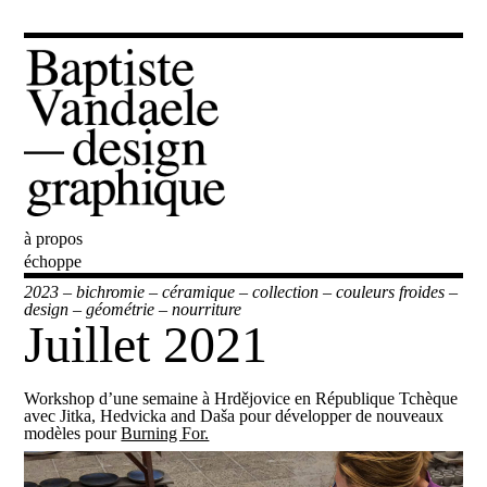
à propos
Baptiste Vandaele
échoppe
2023
–
bichromie
–
céramique
–
collection
–
couleurs froides
–
design
–
géométrie
–
nourriture
Juillet 2021
Workshop d’une semaine à Hrdějovice en République Tchèque
avec Jitka, Hedvicka and Daša pour développer de nouveaux
modèles pour
Burning For.