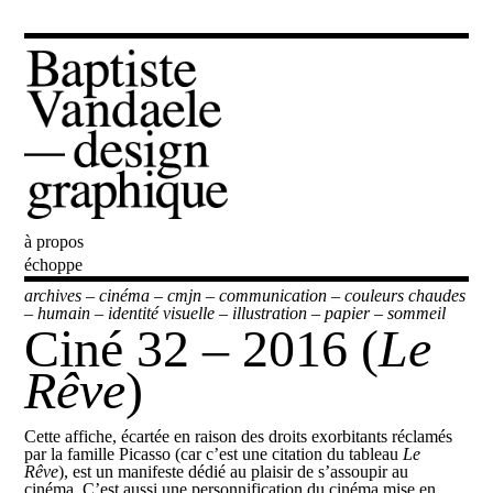
à propos
Baptiste Vandaele
échoppe
archives
–
cinéma
–
cmjn
–
communication
–
couleurs chaudes
–
humain
–
identité visuelle
–
illustration
–
papier
–
sommeil
Ciné 32 ­– 2016 (
Le
Rêve
)
Cette affiche, écartée en raison des droits exorbitants réclamés
par la famille Picasso (car c’est une citation du tableau
Le
Rêve
), est un manifeste dédié au plaisir de s’assoupir au
cinéma. C’est aussi une personnification du cinéma mise en