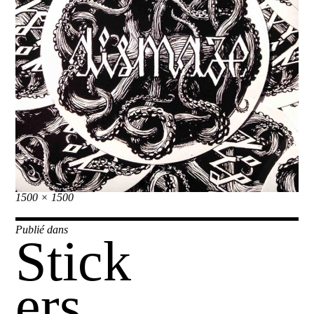
Taille
1500 × 1500
réelle
Navigation
Publié dans
Stick
de
l’article
ers