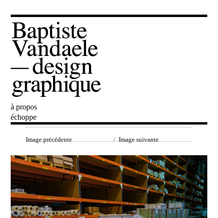
à propos
Baptiste Vandaele
échoppe
Image précédente
Image suivante