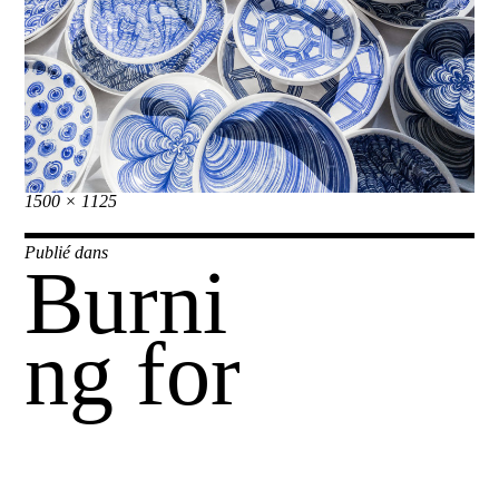
Taille
1500 × 1125
réelle
Navigation
Publié dans
Burni
de
l’article
ng for