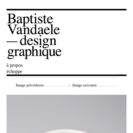
à propos
Baptiste Vandaele
échoppe
Image précédente
Image suivante