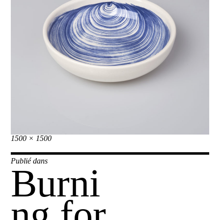
Taille
1500 × 1500
réelle
Navigation
Publié dans
Burni
de
l’article
ng for