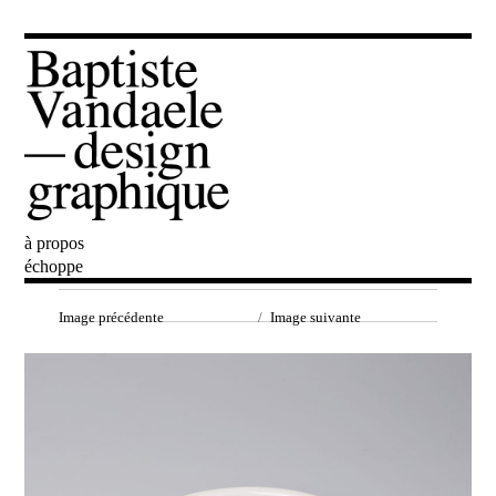
à propos
Baptiste Vandaele
échoppe
Image précédente
Image suivante