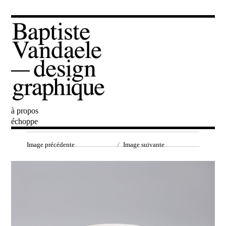
à propos
Baptiste Vandaele
échoppe
Image précédente
Image suivante