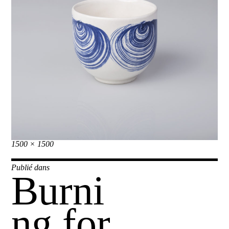
Taille
1500 × 1500
réelle
Navigation
Publié dans
Burni
de
l’article
ng for