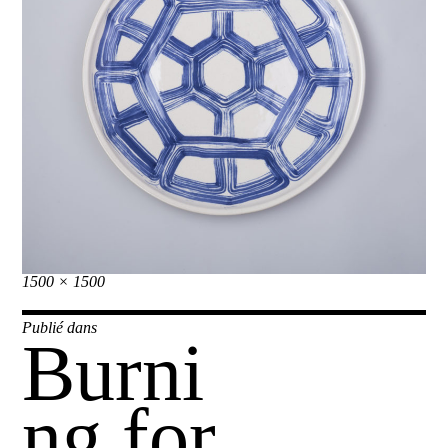
Taille
1500 × 1500
réelle
Navigation
Publié dans
Burni
de
l’article
ng for