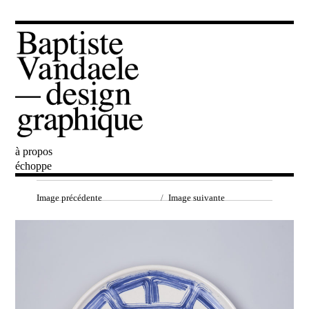
à propos
Baptiste Vandaele
échoppe
Image précédente
Image suivante