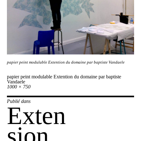
papier peint modulable Extention du domaine par baptiste Vandaele
papier peint modulable Extention du domaine par baptiste
Vandaele
Taille
1000 × 750
réelle
Navigation
Publié dans
Exten
de
l’article
sion