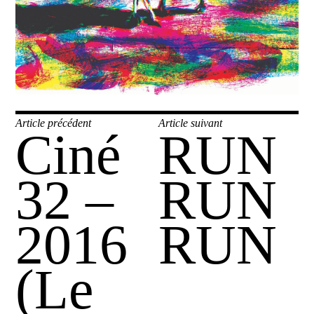
Navigation
Article précédent
Article suivant
Ciné
RUN
Publication
Publication
de
précédente :
suivante :
l’article
32 ­–
RUN
2016
RUN
(Le