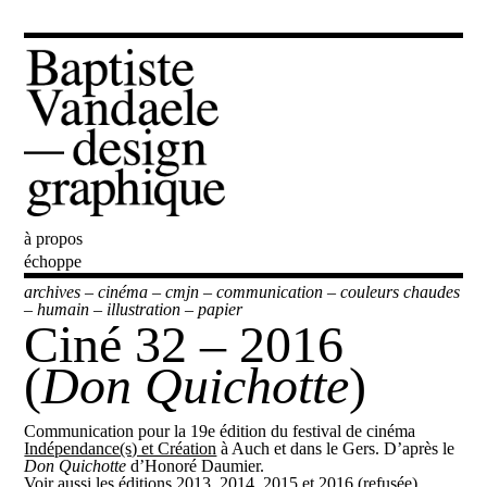
à propos
Baptiste Vandaele
échoppe
archives
–
cinéma
–
cmjn
–
communication
–
couleurs chaudes
–
humain
–
illustration
–
papier
Ciné 32 ­– 2016
(
Don Quichotte
)
Communication pour la 19e édition du festival de cinéma
Indépendance(s) et Création
à Auch et dans le Gers. D’après le
Don Quichotte
d’Honoré Daumier.
Voir aussi les éditions
2013
,
2014
,
2015
et
2016 (refusée)
.