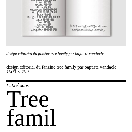
design editorial du fanzine tree family par baptiste vandaele
design editorial du fanzine tree family par baptiste vandaele
Taille
1000 × 709
réelle
Navigation
Publié dans
Tree
de
l’article
famil