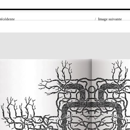
récédente
Image suivante