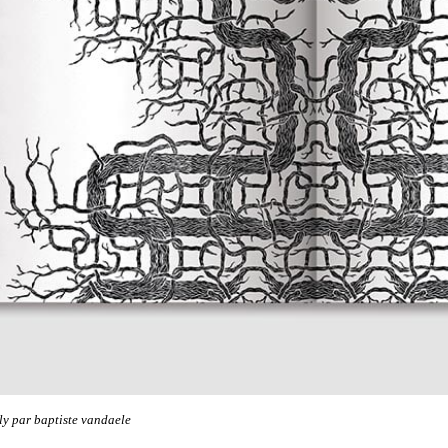
ily par baptiste vandaele