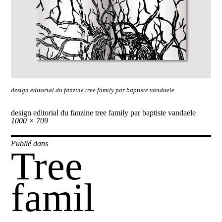
design editorial du fanzine tree family par baptiste vandaele
design editorial du fanzine tree family par baptiste vandaele
Taille
1000 × 709
réelle
Navigation
Publié dans
Tree
de
l’article
famil