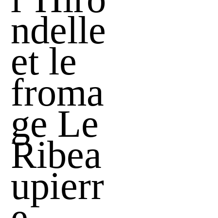
ndelle
et le
froma
ge Le
Ribea
upierr
e