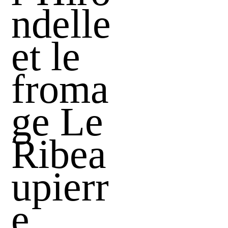
ndelle
et le
froma
ge Le
Ribea
upierr
e