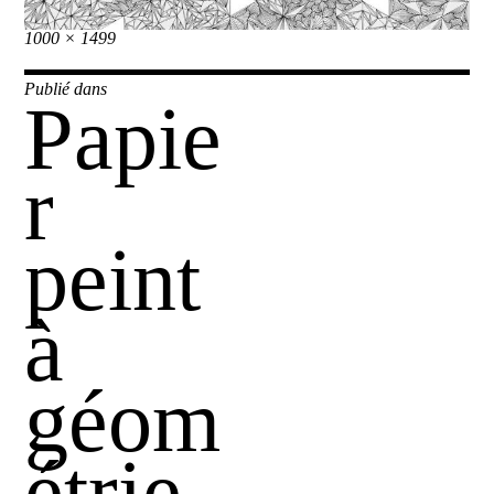
Taille
1000 × 1499
réelle
Navigation
Publié dans
Papie
de
l’article
r
peint
à
géom
étrie