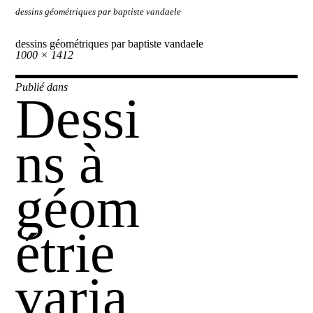
dessins géométriques par baptiste vandaele
dessins géométriques par baptiste vandaele
Taille
1000 × 1412
réelle
Navigation
Publié dans
Dessi
de
l’article
ns à
géom
étrie
varia