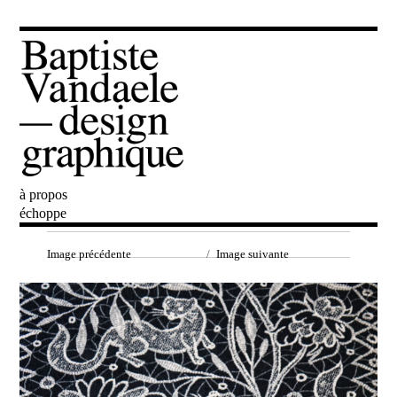
à propos
Baptiste Vandaele
échoppe
Image précédente
Image suivante