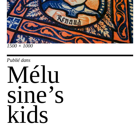
Taille
1500 × 1000
réelle
Navigation
Publié dans
Mélu
de
l’article
sine’s
kids