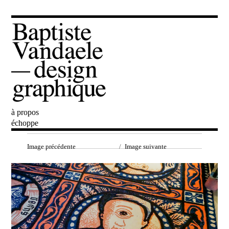
à propos
Baptiste Vandaele
échoppe
Image précédente
Image suivante