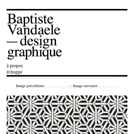
à propos
Baptiste Vandaele
échoppe
Image précédente
Image suivante