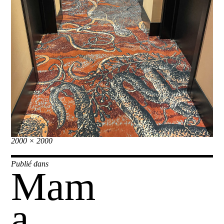
Taille
2000 × 2000
réelle
Navigation
Publié dans
Mam
de
l’article
a