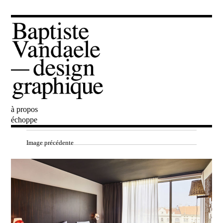
à propos
Baptiste Vandaele
échoppe
Image précédente