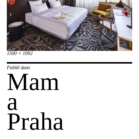
Taille
1500 × 1092
réelle
Navigation
Publié dans
Mam
de
l’article
a
Praha