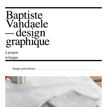
à propos
Baptiste Vandaele
échoppe
Image précédente