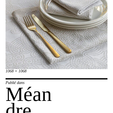
Taille
1068 × 1068
réelle
Navigation
Publié dans
Méan
de
l’article
dre