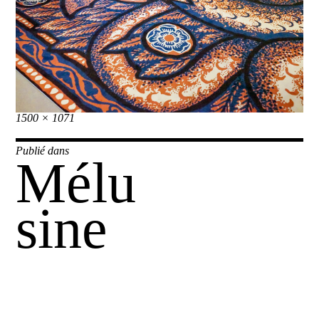
Taille
1500 × 1071
réelle
Navigation
Publié dans
Mélu
de
l’article
sine