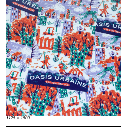
Taille
1125 × 1500
réelle