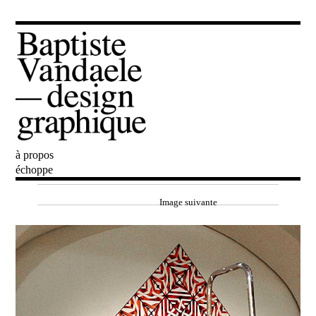
à propos
Baptiste Vandaele
échoppe
Image suivante