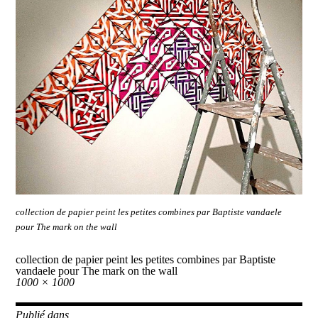
collection de papier peint les petites combines par Baptiste vandaele
pour The mark on the wall
collection de papier peint les petites combines par Baptiste
vandaele pour The mark on the wall
Taille
1000 × 1000
réelle
Publié dans