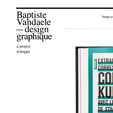
Image p
Bienvenue
à propos
Baptiste
échoppe
Vandaele