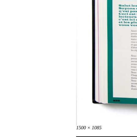
Taille
1500 × 1085
réelle