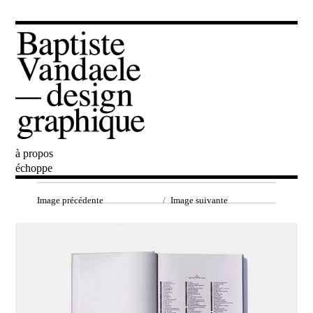
à propos
Baptiste Vandaele
échoppe
Image précédente
Image suivante