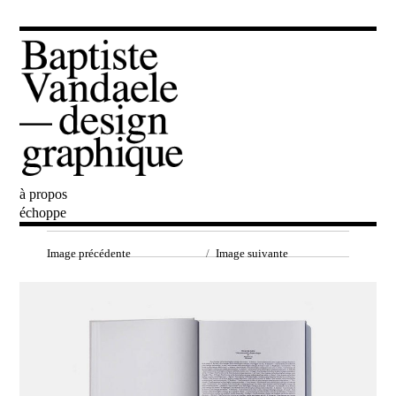
à propos
Baptiste Vandaele
échoppe
Image précédente
Image suivante