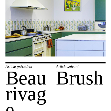
Navigation
Article précédent
Article suivant
Beau
Brush
Publication
Publication
de
précédente :
suivante :
l’article
rivag
e