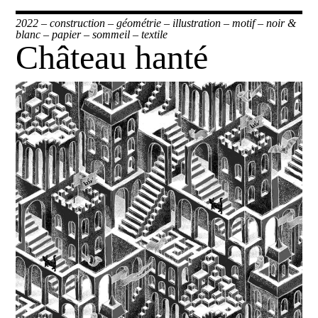
2022
–
construction
–
géométrie
–
illustration
–
motif
–
noir &
blanc
–
papier
–
sommeil
–
textile
Château hanté