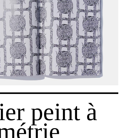
er peint à
métrie