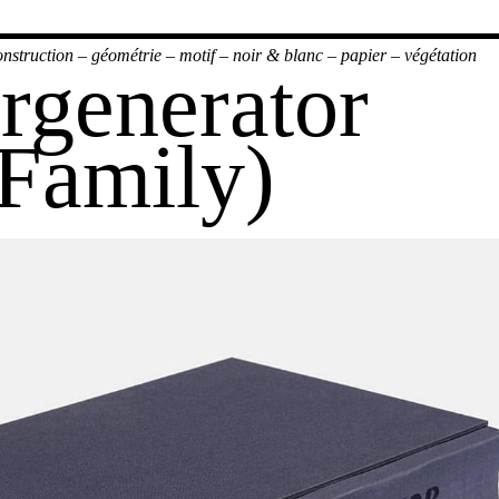
onstruction
–
géométrie
–
motif
–
noir & blanc
–
papier
–
végétation
rgenerator
 Family)