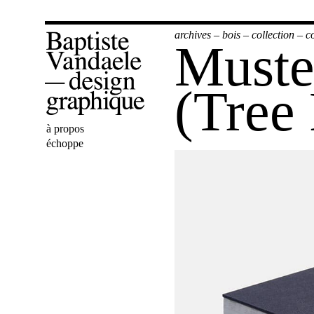
archives
–
bois
–
collection
–
c
Muste
(Tree
Bienvenue
à propos
Baptiste
échoppe
Vandaele