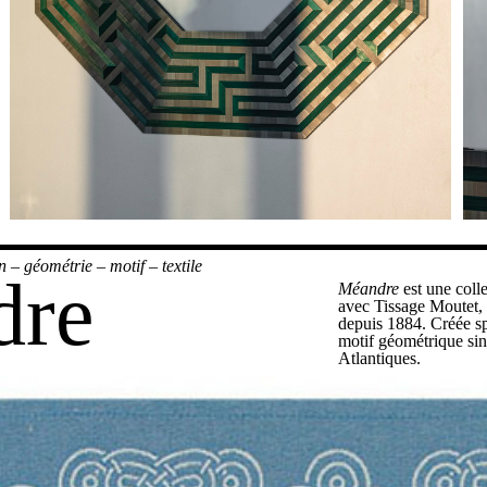
n
–
géométrie
–
motif
–
textile
dre
Méandre
est une coll
avec
Tissage Moutet
,
depuis 1884. Créée sp
motif géométrique sin
Atlantiques.