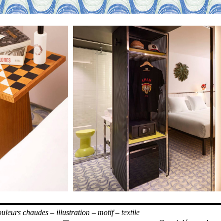
ouleurs chaudes
–
illustration
–
motif
–
textile