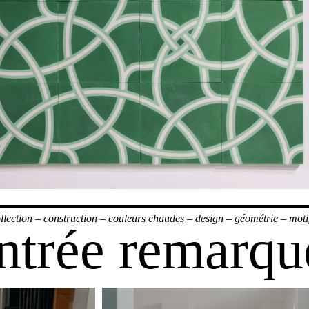
llection
–
construction
–
couleurs chaudes
–
design
–
géométrie
–
moti
ntrée remarqu