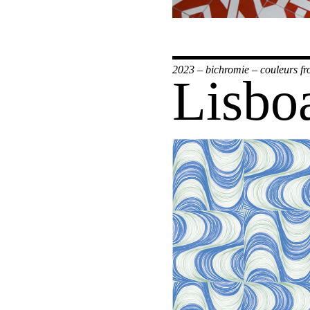
2023
–
bichromie
–
couleurs fr
Lisbo