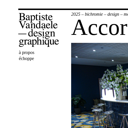
2025
–
bichromie
–
design
–
mo
Accord
Bienvenue
à propos
Baptiste
échoppe
Vandaele