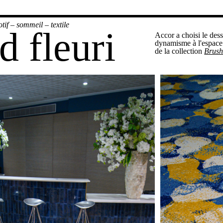
tif
–
sommeil
–
textile
 fleuri
Accor a choisi le des
dynamisme à l'espace
de la collection
Brus