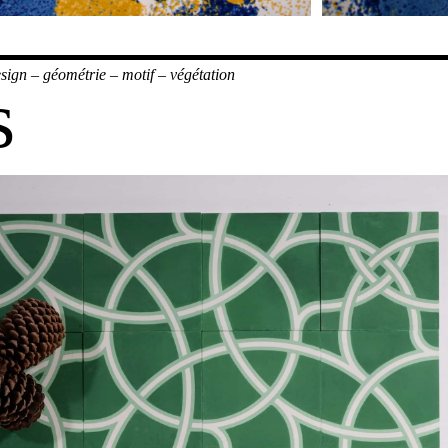
sign
–
géométrie
–
motif
–
végétation
s