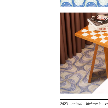
2023
–
animal
–
bichromie
–
c