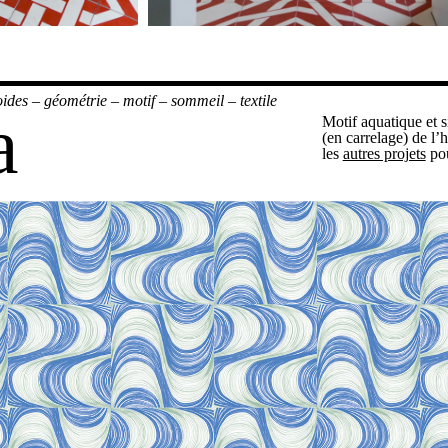
oides
–
géométrie
–
motif
–
sommeil
–
textile
a
Motif aquatique et s
(en carrelage) de l’
les
autres projets
pou