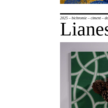
2025
–
bichromie
–
ciment
–
de
Liane