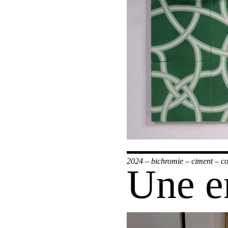
2024
–
bichromie
–
ciment
–
co
Une e