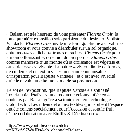
«
Balsan
est très heureux de vous présenter
Florens Orbis
, la
toute première exposition solo parisienne du designer Baptiste
Vandaele.
Florens Orbis
invite une forêt graphique à envahir le
showroom et vous convie à déambuler sur un sol organique,
entre mousses et lichens, troncs et racines.
Florens Orbis
pour
« monde florissant », ou « monde prospère ».
Florens Orbis
comme manifeste d’un monde où la croissance est végétale et
où la richesse est vivante. La nature – vivier illimité de formes,
de couleurs et de textures – est une source inépuisable
d’inspiration pour Baptiste Vandaele , et c’est avec vivacité
qu’elle envahit une bonne partie de sa production.
Le sol de l’exposition, que Baptiste Vandaele a souhaité
luxuriant de détails, est une moquette velours tuftée en 4
couleurs par Balsan grâce à sa toute dernière technologie
ColorTech+. Les rideaux et autres textiles qui habillent l’espace
ont été conçus spécialement pour l’occasion et sont le fruit
d’une collaboration avec Etoffes & Déclinaison. »
https://www.youtube.com/watch?
v=K3kA97WyJBs&ab_channel=Balsan-