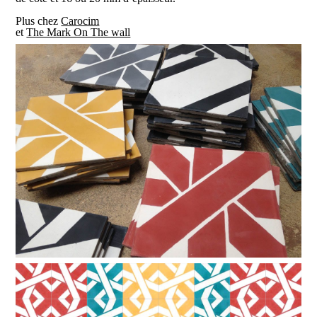
Plus chez
Carocim
et
The Mark On The wall