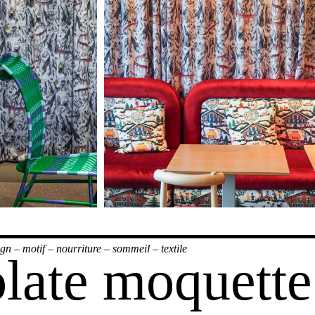
ign
–
motif
–
nourriture
–
sommeil
–
textile
late moquette