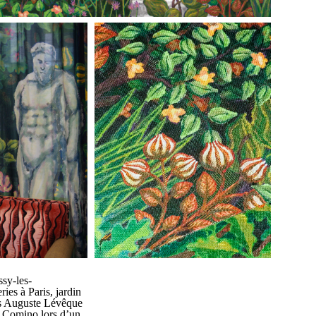
ssy-les-
ies à Paris, jardin
is Auguste Lévêque
i Comino lors d’un