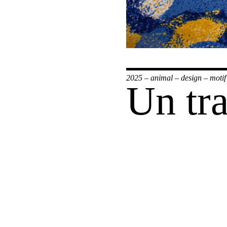
2025
–
animal
–
design
–
motif
Un tr