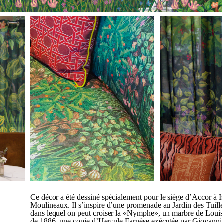
Ce décor a été dessiné spécialement pour le siège d’Accor à I
Moulineaux. Il s’inspire d’une promenade au Jardin des Tuiller
dans lequel on peut croiser la «Nymphe», un marbre de Lou
de 1886, une copie d’Hercule Farnèse exécutée par Giovann