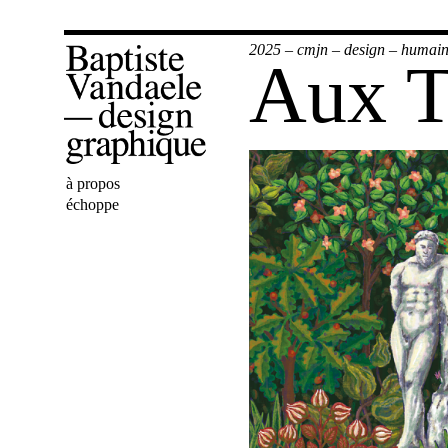
2025
–
cmjn
–
design
–
humai
Aux Tu
Bienvenue
à propos
Baptiste
échoppe
Vandaele