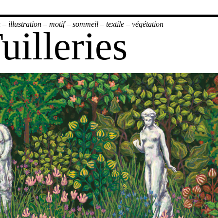
n
–
illustration
–
motif
–
sommeil
–
textile
–
végétation
illeries