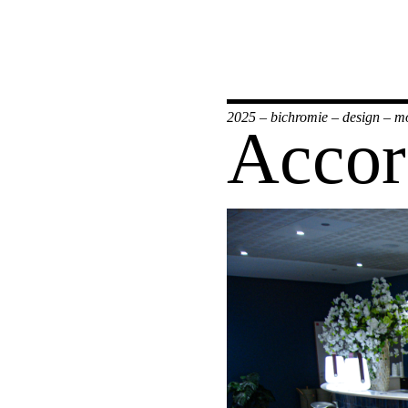
2025
–
bichromie
–
design
–
mo
Accord