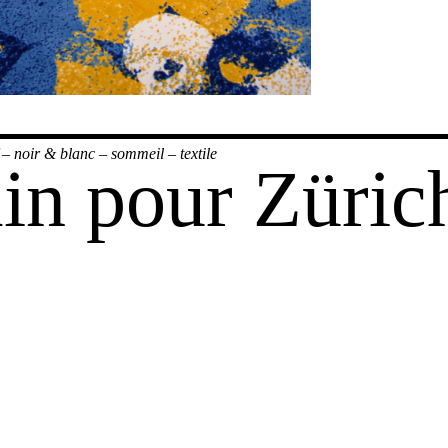
–
noir & blanc
–
sommeil
–
textile
ain pour Züric