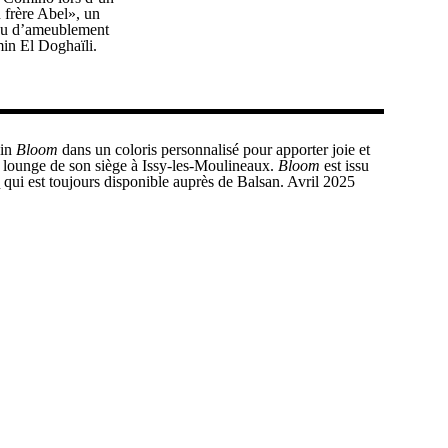
 frère Abel», un
issu d’ameublement
min El Doghaïli.
sin
Bloom
dans un coloris personnalisé pour apporter joie et
 lounge de son siège à Issy-les-Moulineaux.
Bloom
est issu
h
qui est toujours disponible auprès de Balsan. Avril 2025