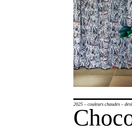
2025
–
couleurs chaudes
–
des
Choco