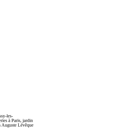
ssy-les-
ies à Paris, jardin
is Auguste Lévêque