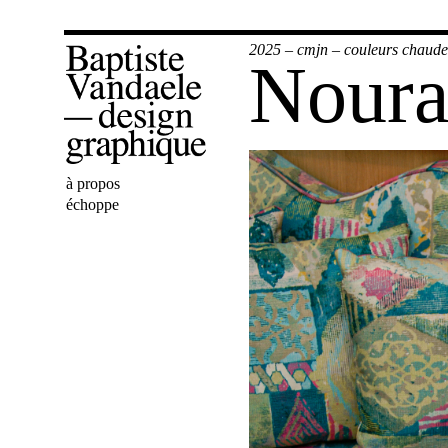
2025
–
cmjn
–
couleurs chaude
Nour
Bienvenue
à propos
Baptiste
échoppe
Vandaele