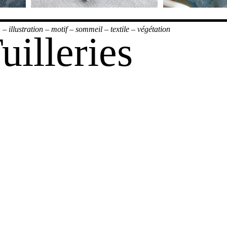
n
–
illustration
–
motif
–
sommeil
–
textile
–
végétation
illeries