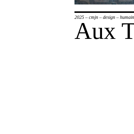
2025
–
cmjn
–
design
–
humai
Aux Tu