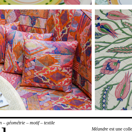
n
–
géométrie
–
motif
–
textile
Méandre
est une coll