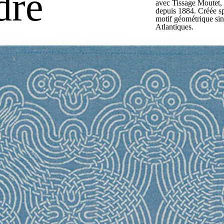
dre
avec
Tissage Moutet
,
depuis 1884. Créée sp
motif géométrique sin
Atlantiques.