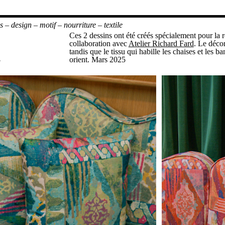
s
–
design
–
motif
–
nourriture
–
textile
a
Ces 2 dessins ont été créés spécialement pour la 
collaboration avec
Atelier Richard Fard
. Le décor
tandis que le tissu qui habille les chaises et les b
orient. Mars 2025