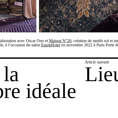
laboration avec Oscar Ono et
Maison N°20
, création de motifs sol et 
le, à l’occasion du salon
EquipHotel
en novembre 2022 à Paris Porte de
gation
Article suivant
 la
Lie
Publication
suivante :
re idéale
cle