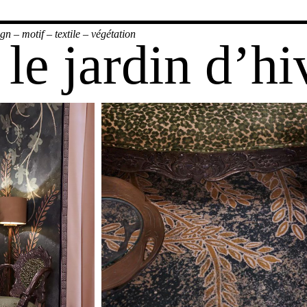
ign
–
motif
–
textile
–
végétation
le jardin d’hi