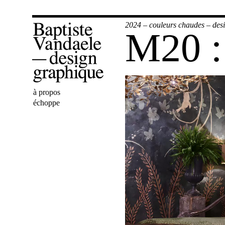
2024
–
couleurs chaudes
–
des
M20 : 
Bienvenue
à propos
Baptiste
échoppe
Vandaele