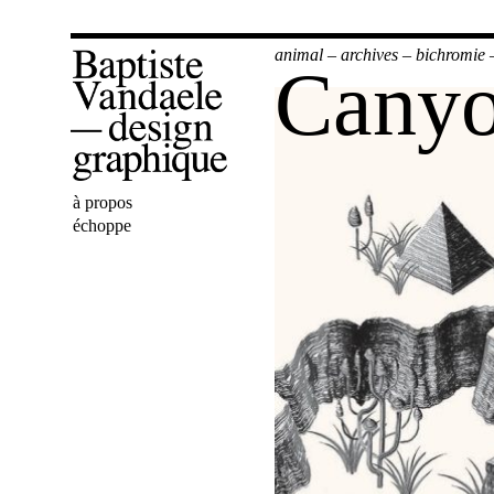
animal
–
archives
–
bichromie
Canyo
Bienvenue
à propos
Baptiste
échoppe
Vandaele