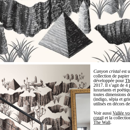
Canyon cristal
est u
collection de papier
développée pour
Th
2017. Il s’agit de 
luxuriants et poétiq
toutes dimensions d
(indigo, sépia et gri
utilisés en décors de
Voir aussi
Vallée vo
corai
l et la collect
The Wall
.