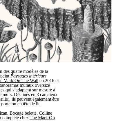
n des quatre modèles de la
 peint
Paysages intérieurs
e Mark On The Wall
en 2016 et
4 panoramas muraux oversize
ues qui s’adaptent sur mesure à
e murs. Déclinés en 3 camaïeux
saille), ils peuvent également être
 porte ou en tête de lit.
lcan
,
Bocage belette
,
Colline
ion complète chez
The Mark On