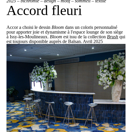
2025
–
bichromie
–
design
–
motif
–
sommeil
–
textile
Accord fleuri
Accor a choisi le dessin
Bloom
dans un coloris personnalisé
pour apporter joie et dynamisme à l'espace lounge de son siège
à Issy-les-Moulineaux.
Bloom
est issu de la collection
Brush
qui
est toujours disponible auprès de Balsan. Avril 2025