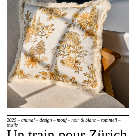
2025
–
animal
–
design
–
motif
–
noir & blanc
–
sommeil
–
textile
Un train pour Zürich