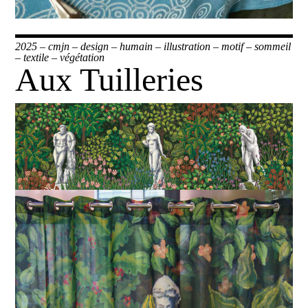
2025
–
cmjn
–
design
–
humain
–
illustration
–
motif
–
sommeil
–
textile
–
végétation
Aux Tuilleries