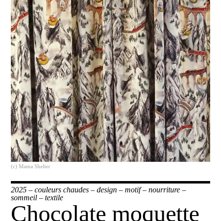
(c) Mama Shelter
2025
–
couleurs chaudes
–
design
–
motif
–
nourriture
–
sommeil
–
textile
Chocolate moquette