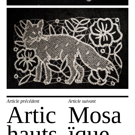
Navigation
Article précédent
Article suivant
Artic
Mosa
Publication
Publication
de
précédente :
suivante :
l’article
hauts
ïque