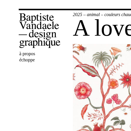
2025
–
animal
–
couleurs chau
A love
Bienvenue
à propos
Baptiste
échoppe
Vandaele