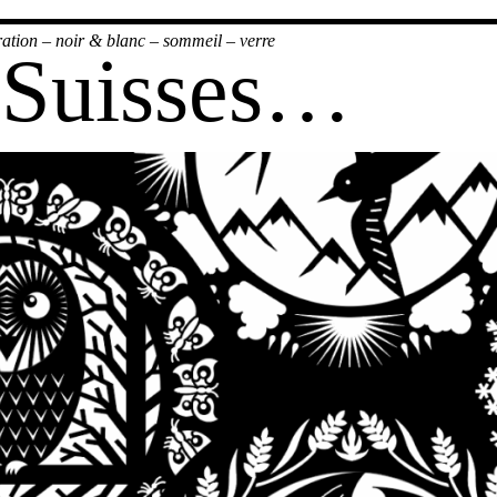
ration
–
noir & blanc
–
sommeil
–
verre
x Suisses…