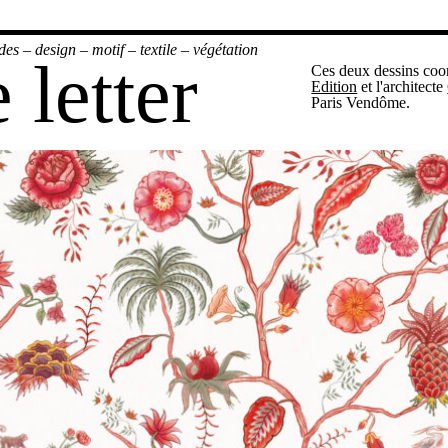
des
–
design
–
motif
–
textile
–
végétation
 letter
Ces deux dessins coo
Edition
et l'architecte
Paris Vendôme.