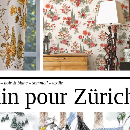
–
noir & blanc
–
sommeil
–
textile
ain pour Züric