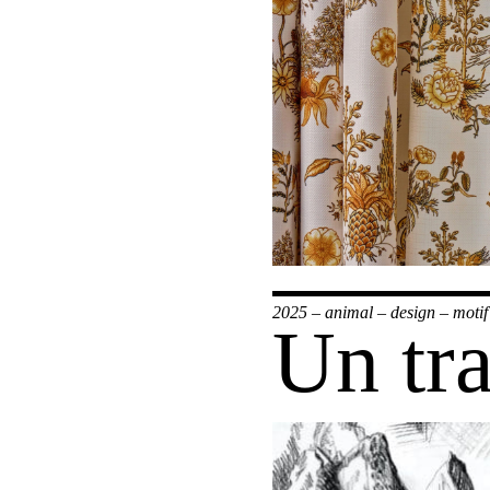
2025
–
animal
–
design
–
motif
Un tr