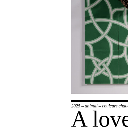
2025
–
animal
–
couleurs chau
A love