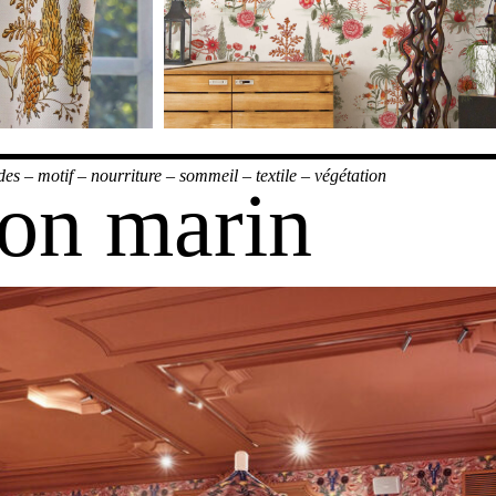
des
–
motif
–
nourriture
–
sommeil
–
textile
–
végétation
lon marin