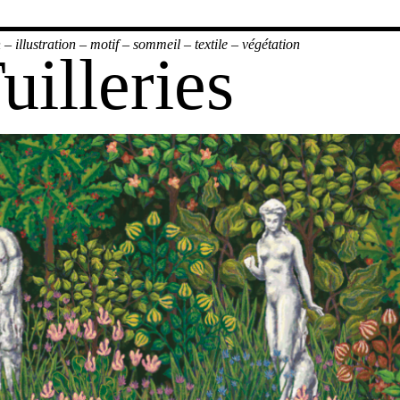
n
–
illustration
–
motif
–
sommeil
–
textile
–
végétation
illeries