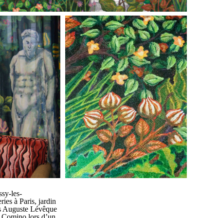
ssy-les-
ies à Paris, jardin
is Auguste Lévêque
i Comino lors d’un