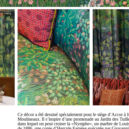
Ce décor a été dessiné spécialement pour le siège d’Accor à I
Moulineaux. Il s’inspire d’une promenade au Jardin des Tuiller
dans lequel on peut croiser la «Nymphe», un marbre de Lou
de 1886, une copie d’Hercule Farnèse exécutée par Giovann