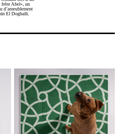
 frère Abel», un
issu d’ameublement
min El Doghaïli.