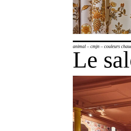
animal
–
cmjn
–
couleurs chau
Le sa