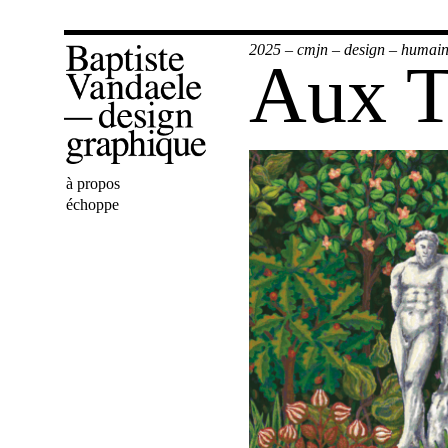
2025
–
cmjn
–
design
–
humai
Aux Tu
Bienvenue
à propos
Baptiste
échoppe
Vandaele