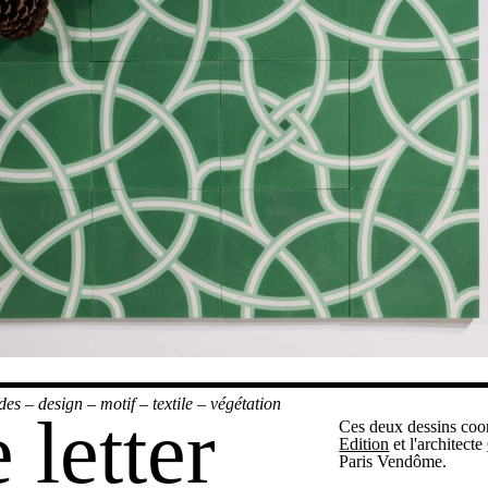
des
–
design
–
motif
–
textile
–
végétation
 letter
Ces deux dessins coo
Edition
et l'architecte
Paris Vendôme.