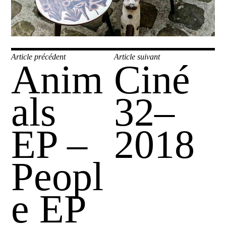
Navigation
Article précédent
Article suivant
Anim
Ciné
Publication
Publication
de
précédente :
suivante :
l’article
als
32–
EP –
2018
Peopl
e EP