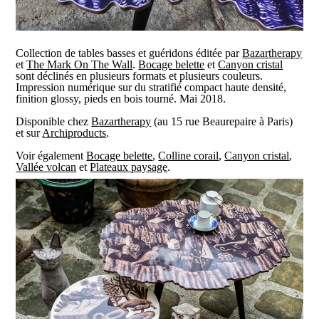
Collection de tables basses et guéridons éditée par
Bazartherapy
et
The Mark On The Wall
.
Bocage belette
et
Canyon cristal
sont déclinés en plusieurs formats et plusieurs couleurs.
Impression numérique sur du stratifié compact haute densité,
finition glossy, pieds en bois tourné. Mai 2018.
Disponible chez
B
azartherapy
(au 15 rue Beaurepaire à Paris)
et sur
Archiproducts
.
Voir également
Bocage belette
,
Colline corail
,
Canyon cristal
,
Vallée volcan
et
Plateaux paysage
.