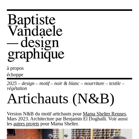
à propos
Baptiste Vandaele
échoppe
2025
–
design
–
motif
–
noir & blanc
–
nourriture
–
textile
–
végétation
Artichauts (N&B)
Version N&B du motif artichauts pour
Mama Shelter Rennes
.
Mars 2023. Architecture par Benjamin El Doghaïli. Voir aussi
les
autres projets
pour Mama Shelter.