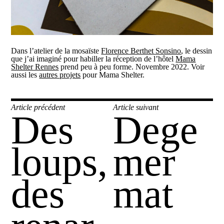
Dans l’atelier de la mosaïste
Florence Berthet Sonsino
, le dessin
que j’ai imaginé pour habiller la réception de l’hôtel
Mama
Shelter Rennes
prend peu à peu forme. Novembre 2022. Voir
aussi les
autres projets
pour Mama Shelter.
Navigation
Article précédent
Article suivant
Des
Dege
Publication
Publication
de
précédente :
suivante :
l’article
loups,
mer
des
mat