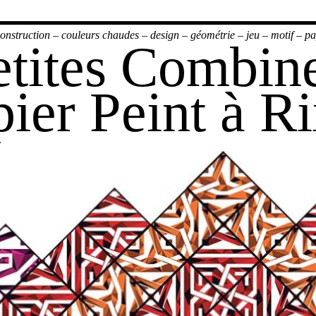
onstruction
–
couleurs chaudes
–
design
–
géométrie
–
jeu
–
motif
–
pa
etites Combin
pier Peint à R