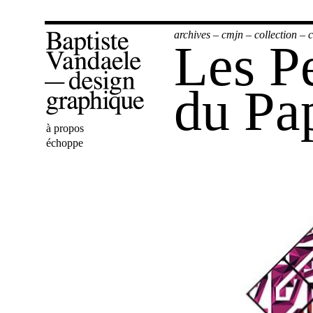
archives
–
cmjn
–
collection
–
c
Les P
du Pa
Bienvenue
à propos
Baptiste
échoppe
Vandaele