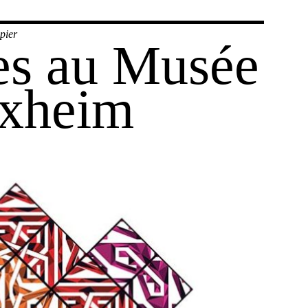
pier
es au Musée
ixheim